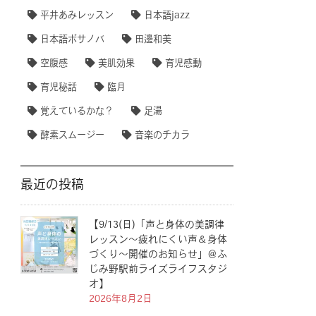
平井あみレッスン
日本語jazz
日本語ボサノバ
田邊和美
空腹感
美肌効果
育児感動
育児秘話
臨月
覚えているかな？
足湯
酵素スムージー
音楽のチカラ
最近の投稿
【9/13(日)「声と身体の美調律
レッスン〜疲れにくい声＆身体
づくり〜開催のお知らせ」＠ふ
じみ野駅前ライズライフスタジ
オ】
2026年8月2日