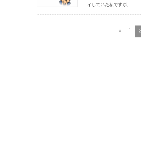
イしていた私ですが、 だ
ペ
«
1
ー
投
ジ
稿
の
ペ
ー
ジ
送
り