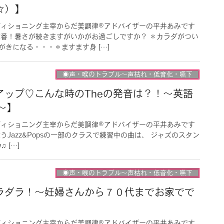
☆）】
ディショニング主宰からだ美調律®︎アドバイザーの平井あみです
番！暑さが続きますがいかがお過ごしですか？ ＊カラダがつい
きになる・・・＊ますます身 […]
◉声・喉のトラブル〜声枯れ・低音化・嚥下
アップ♡こんな時のTheの発音は？！〜英語
s〜】
ディショニング主宰からだ美調律®︎アドバイザーの平井あみです
Jazz&Popsの一部のクラスで練習中の曲は、 ジャズのスタン
♫ […]
◉声・喉のトラブル〜声枯れ・低音化・嚥下
ラダラ！〜妊婦さんから７０代までお家でで
】
ディショニング主宰からだ美調律®︎アドバイザーの平井あみです