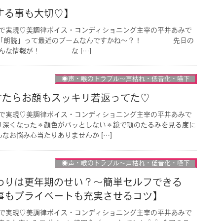
する事も大切♡】
で実現♡美調律ボイス・コンディショニング主宰の平井あみで
「朗読」って最近のブームなんですかね〜？！ 先日の
こんな情報が！ な […]
◉声・喉のトラブル〜声枯れ・低音化・嚥下
けたらお顔もスッキリ若返ってた♡
で実現♡美調律ボイス・コンディショニング主宰の平井あみで
より深くなった＊顔色がパッとしない＊鏡で顎のたるみを見る度に
なお悩み心当たりありませんか […]
◉声・喉のトラブル〜声枯れ・低音化・嚥下
わりは更年期のせい？〜簡単セルフできる
事もプライベートも充実させるコツ】
で実現♡美調律ボイス・コンディショニング主宰の平井あみで