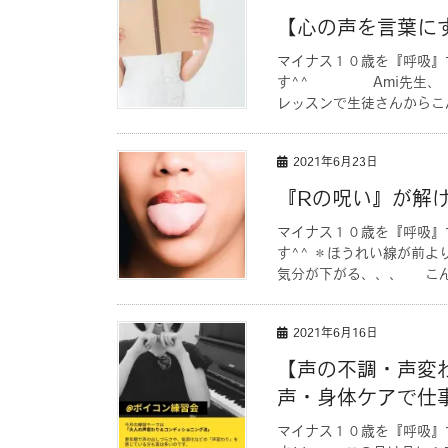
【心の声を言葉に
マイナス１０歳を『呼吸』
す^^ Ami先生、
レッスンで生徒さんから
2021年6月23日
『Rの呪い』が解
マイナス１０歳を『呼吸』
す^^ ＊ほうれい線が前
気分が下がる、、、 こん
2021年6月16日
【声の不調・声変
声・身体ケアで仕
マイナス１０歳を『呼吸』