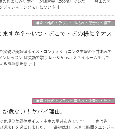
のお楽しみ♡ボイコン練習会（zoom）でした＾＾ 今回のテー
ディショニング法」につい […]
◉声・喉のトラブル〜声枯れ・低音化・嚥下
てますか？〜いつ・どこで・どの様に？オス
】
で実現♡美調律ボイス・コンディショニング主宰の平井あみで
レッスン は英語で歌うJazz&Pops♫ ステイホーム生活で
る孤独感を感 […]
◉声・喉のトラブル〜声枯れ・低音化・嚥下
』が危ない！ヤバイ理由。
』で実現♡美調律ボイス・主宰の平井あみです^^ 実は先
の週末」を過ごしました。 最初はお一人さま時間をエンジョ