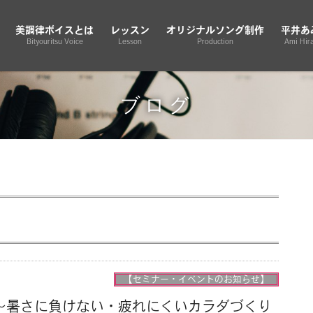
美調律ボイスとは
レッスン
オリジナルソング制作
平井あ
Bityouritsu Voice
Lesson
Production
Ami Hira
ブログ
【セミナー・イベントのお知らせ】
〜暑さに負けない・疲れにくいカラダづくり