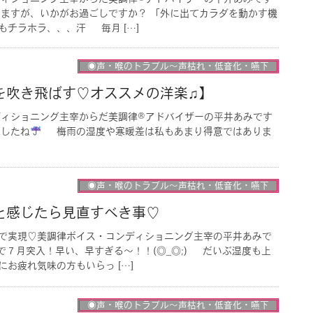
ますが、いかがお過ごしですか？ 「外に出てカラダを動かす機
もチラホラ、、、汗 毎月 […]
◉声・喉のトラブル〜声枯れ・低音化・嚥下
を吹き飛ばす♡オススメの洋楽♫】
ディショニング主宰からだ美調律®︎アドバイザーの平井あみです
ましたね
梅雨の湿度や寒暖差は私もあまり得意ではありま
◉声・喉のトラブル〜声枯れ・低音化・嚥下
と感じたら見直すべき事♡
で実現♡美調律ボイス・コンディショニング主宰の平井あみで
突入！早い、早すぎる〜！！(◎_◎;) だいぶ湿度も上
お疲れ気味の方もいらっ […]
◉声・喉のトラブル〜声枯れ・低音化・嚥下