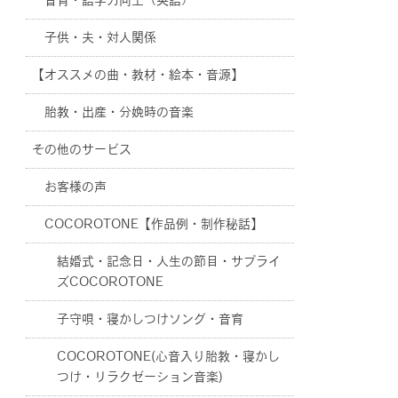
音育・語学力向上（英語）
子供・夫・対人関係
【オススメの曲・教材・絵本・音源】
胎教・出産・分娩時の音楽
その他のサービス
お客様の声
COCOROTONE【作品例・制作秘話】
結婚式・記念日・人生の節目・サプライ
ズCOCOROTONE
子守唄・寝かしつけソング・音育
COCOROTONE(心音入り胎教・寝かし
つけ・リラクゼーション音楽)