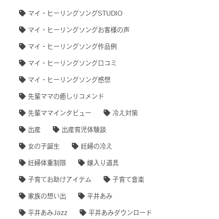
マイ・ヒーリングソングSTUDIO
マイ・ヒーリングソングお客様の声
マイ・ヒーリングソング作品例
マイ・ヒーリングソング口コミ
マイ・ヒーリングソング感想
先輩ママの癒しリコメンド
先輩ママインタビュー
冷え対策
出産
出産育児体験談
女の子誕生
妊婦の冷え
妊婦体重制限
嫁入り道具
子育てお助けアイテム
子育て音楽
家族の想い出
平井あみ
平井あみJazz
平井あみダウンロード