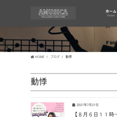
コ
ナ
ン
ビ
ホーム
テ
ゲ
Home
ン
ー
ツ
シ
に
ョ
移
ン
動
に
移
HOME
ブログ
動悸
動
動悸
2021年7月21日
【８月６日１１時