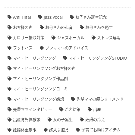
Ami Hirai
jazz vocal
お子さん誕生記念
お客様の声
お母さんの心音
お母さんを癒す
カロリー摂取対策
ジャズボーカル
ストレス解消
フットバス
プレママへのアドバイス
マイ・ヒーリングソング
マイ・ヒーリングソングSTUDIO
マイ・ヒーリングソングお客様の声
マイ・ヒーリングソング作品例
マイ・ヒーリングソング口コミ
マイ・ヒーリングソング感想
先輩ママの癒しリコメンド
先輩ママインタビュー
冷え対策
出産
出産育児体験談
女の子誕生
妊婦の冷え
妊婦体重制限
嫁入り道具
子育てお助けアイテム