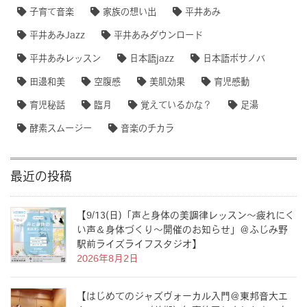
子育て音楽
家族の想い出
平井あみ
平井あみJazz
平井あみダウンロード
平井あみレッスン
日本語jazz
日本語ボサノバ
田邊和美
空腹感
美肌効果
育児感動
育児秘話
臨月
覚えているかな？
足湯
酵素スムージー
音楽のチカラ
最近の投稿
【9/13(日)「声と身体の美調律レッスン〜疲れにく
い声＆身体づくり〜開催のお知らせ」＠ふじみ野
駅前ライズライフスタジオ】
2026年8月2日
【はじめてのジャズヴォーカル入門＠東邦音大エ