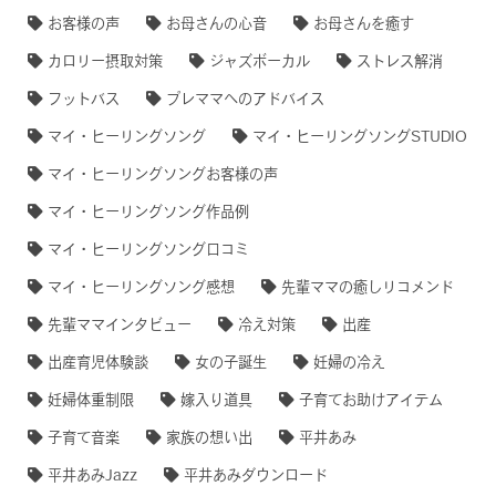
お客様の声
お母さんの心音
お母さんを癒す
カロリー摂取対策
ジャズボーカル
ストレス解消
フットバス
プレママへのアドバイス
マイ・ヒーリングソング
マイ・ヒーリングソングSTUDIO
マイ・ヒーリングソングお客様の声
マイ・ヒーリングソング作品例
マイ・ヒーリングソング口コミ
マイ・ヒーリングソング感想
先輩ママの癒しリコメンド
先輩ママインタビュー
冷え対策
出産
出産育児体験談
女の子誕生
妊婦の冷え
妊婦体重制限
嫁入り道具
子育てお助けアイテム
子育て音楽
家族の想い出
平井あみ
平井あみJazz
平井あみダウンロード