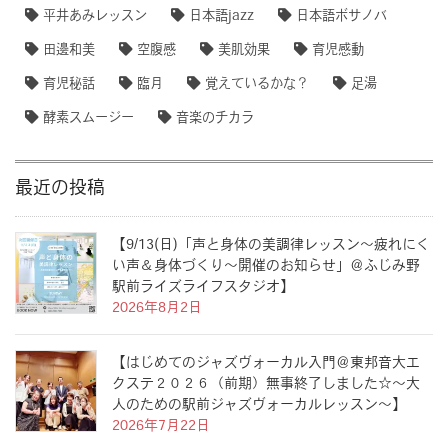
平井あみレッスン
日本語jazz
日本語ボサノバ
田邊和美
空腹感
美肌効果
育児感動
育児秘話
臨月
覚えているかな？
足湯
酵素スムージー
音楽のチカラ
最近の投稿
【9/13(日)「声と身体の美調律レッスン〜疲れにく
い声＆身体づくり〜開催のお知らせ」＠ふじみ野
駅前ライズライフスタジオ】
2026年8月2日
【はじめてのジャズヴォーカル入門＠東邦音大エ
クステ２０２６（前期）無事終了しました☆〜大
人のための駅前ジャズヴォーカルレッスン〜】
2026年7月22日